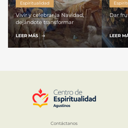
Espiritualidad
Espiri
Vivir y celebrar la Navidad,
Dar fru
dejándote transformar
LEER MÁS
LEER M
Contáctanos