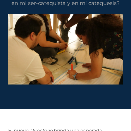
en mi ser-catequista y en mi catequesis?
El nuevo
Directorio
brinda una esperada