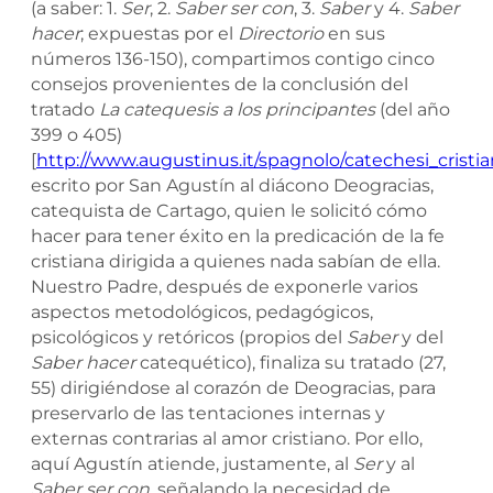
(a saber: 1.
Ser
, 2.
Saber ser con
, 3.
Saber
y 4.
Saber
hacer
; expuestas por el
Directorio
en sus
números 136-150), compartimos contigo cinco
consejos provenientes de la conclusión del
tratado
La catequesis a los principantes
(del año
399 o 405)
[
http://www.augustinus.it/spagnolo/catechesi_cristi
escrito por San Agustín al diácono Deogracias,
catequista de Cartago, quien le solicitó cómo
hacer para tener éxito en la predicación de la fe
cristiana dirigida a quienes nada sabían de ella.
Nuestro Padre, después de exponerle varios
aspectos metodológicos, pedagógicos,
psicológicos y retóricos (propios del
Saber
y del
Saber hacer
catequético), finaliza su tratado (27,
55) dirigiéndose al corazón de Deogracias, para
preservarlo de las tentaciones internas y
externas contrarias al amor cristiano. Por ello,
aquí Agustín atiende, justamente, al
Ser
y al
Saber ser con
, señalando la necesidad de