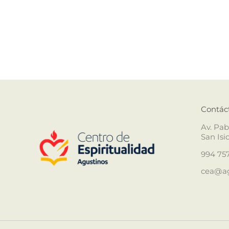
Contác
Av. Pab
San Isi
994 757
cea@ag