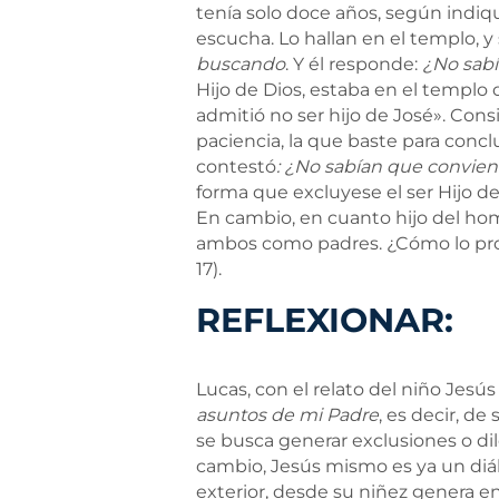
tenía solo doce años, según indiqu
escucha. Lo hallan en el templo, y
buscando
. Y él responde:
¿No sabí
Hijo de Dios, estaba en el templo 
admitió no ser hijo de José». Con
paciencia, la que baste para concl
contestó
: ¿No sabían que convie
forma que excluyese el ser Hijo de 
En cambio, en cuanto hijo del hom
ambos como padres. ¿Cómo lo prob
17).
REFLEXIONAR:
Lucas, con el relato del niño Jesú
asuntos de mi Padre
, es decir, de
se busca generar exclusiones o dil
cambio, Jesús mismo es ya un diál
exterior, desde su niñez genera en