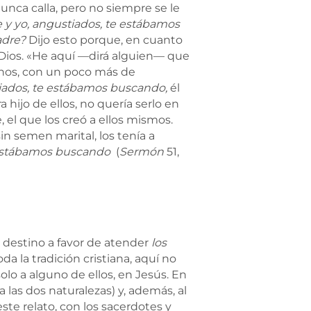
unca calla, pero no siempre se le
 y yo, angustiados, te estábamos
adre?
Dijo esto porque, en cuanto
e Dios. «He aquí —dirá alguien— que
anos, con un poco más de
tiados, te estábamos buscando,
él
hijo de ellos, no quería serlo en
, el que los creó a ellos mismos.
n semen marital, los tenía a
 estábamos buscando
(
Sermón
51,
u destino a favor de atender
los
da la tradición cristiana, aquí no
olo a alguno de ellos, en Jesús. En
las dos naturalezas) y, además, al
te relato, con los sacerdotes y