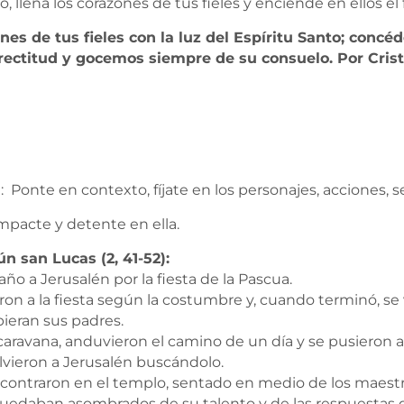
o, llena los corazones de tus fieles y enciende en ellos e
ones de tus fieles con la luz del Espíritu Santo; conc
 rectitud y gocemos siempre de su consuelo. Por Cris
: Ponte en contexto, fíjate en los personajes, acciones, s
mpacte y detente en ella.
n san Lucas (2, 41-52):
año a Jerusalén por la fiesta de la Pascua.
n a la fiesta según la costumbre y, cuando terminó, se v
pieran sus padres.
aravana, anduvieron el camino de un día y se pusieron a 
olvieron a Jerusalén buscándolo.
o encontraron en el templo, sentado en medio de los maes
 quedaban asombrados de su talento y de las respuestas 