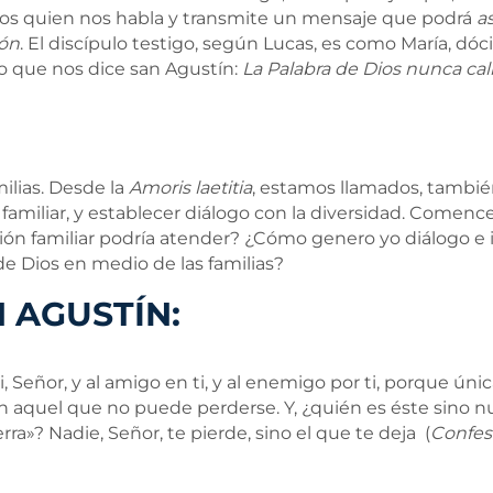
Dios quien nos habla y transmite un mensaje que podrá
a
zón
. El discípulo testigo, según Lucas, es como María, dócil
lo que nos dice san Agustín:
La Palabra de Dios nunca cal
ilias. Desde la
Amoris laetitia
, estamos llamados, también
 familiar, y establecer diálogo con la diversidad. Comenc
ón familiar podría atender? ¿Cómo genero yo diálogo e i
e Dios en medio de las familias?
 AGUSTÍN:
, Señor, y al amigo en ti, y al enemigo por ti, porque ú
n aquel que no puede perderse. Y, ¿quién es éste sino nu
tierra»? Nadie, Señor, te pierde, sino el que te deja (
Confes