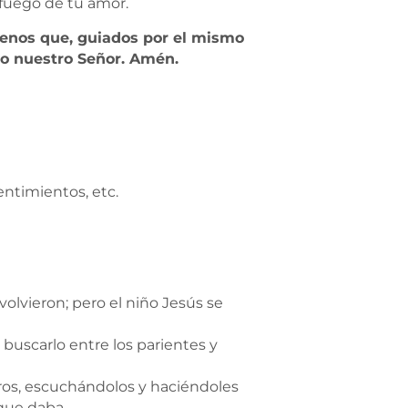
l fuego de tu amor.
édenos que, guiados por el mismo
to nuestro Señor. Amén.
entimientos, etc.
olvieron; pero el niño Jesús se
buscarlo entre los parientes y
tros, escuchándolos y haciéndoles
que daba.