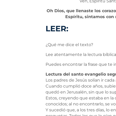
Ven, Espíritu Sant
Oh Dios, que llenaste los coraz
Espíritu, sintamos con
LEER:
¿Qué me dice el texto?
Lee atentamente la lectura bíblica
Puedes encontrar la frase que te i
Lectura del santo evangelio segú
Los padres de Jesús solían ir cada 
Cuando cumplió doce años, subiero
quedó en Jerusalén, sin que lo su
Estos, creyendo que estaba en la c
conocidos; al no encontrarlo, se v
Y sucedió que, a los tres días, l
preguntas. Todos los que le oían