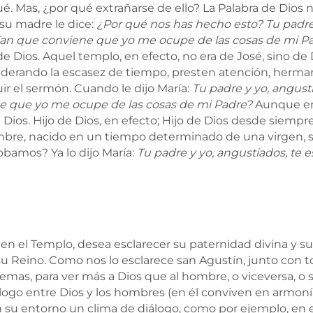
é. Mas, ¿por qué extrañarse de ello? La Palabra de Dios n
 su madre le dice:
¿Por qué nos has hecho esto? Tu padre
an que conviene que yo me ocupe de las cosas de mi P
de Dios. Aquel templo, en efecto, no era de José, sino d
siderando la escasez de tiempo, presten atención, herm
uir el sermón. Cuando le dijo María:
Tu padre y yo, angus
ne que yo me ocupe de las cosas de mi Padre?
Aunque era 
Dios. Hijo de Dios, en efecto; Hijo de Dios desde siempre
bre, nacido en un tiempo determinado de una virgen, si
amos? Ya lo dijo María:
Tu padre y yo, angustiados, te
s en el Templo, desea esclarecer su paternidad divina y s
 su Reino. Como nos lo esclarece san Agustín, junto con to
emas, para ver más a Dios que al hombre, o viceversa, o s
ogo entre Dios y los hombres (en él conviven en armonía 
 su entorno un clima de diálogo, como por ejemplo, en es