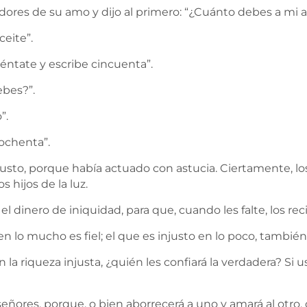
ores de su amo y dijo al primero: “¿Cuánto debes a mi 
ceite”.
 siéntate y escribe cincuenta”.
ebes?”.
”.
 ochenta”.
njusto, porque había actuado con astucia. Ciertamente, 
 hijos de la luz.
 dinero de iniquidad, para que, cuando les falte, los re
en lo mucho es fiel; el que es injusto en lo poco, tambié
n la riqueza injusta, ¿quién les confiará la verdadera? Si u
eñores, porque, o bien aborrecerá a uno y amará al otro, 