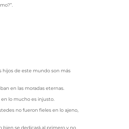
amo?”.
los hijos de este mundo son más
ciban en las moradas eternas.
n en lo mucho es injusto.
stedes no fueron fieles en lo ajeno,
o bien se dedicará al primero y no