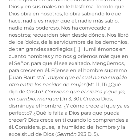
Dios y en sus males no le blasfema. Todo lo que
Dios obra en nosotros, lo obra sabiendo lo que
hace; nadie es mejor que él, nadie más sabio,
nadie más poderoso. Nos ha convocado a
nosotros; recuerden bien desde dónde. Nos libró
de los ídolos, de la servidumbre de los demonios,
de tan grandes sacrilegios […] Humillémonos en
cuanto hombres y no nos gloriemos más que en
el Señor, para que él sea exaltado. Mengüemos,
para crecer en él. Fíjense en el hombre supremo
[Juan Bautista],
mayor que el cual no ha surgido
otro entre los nacidos de mujer
(Mt 11, 11) ¿Qué
dijo de Cristo?
Conviene que él crezca y que yo,
en cambio, mengüe
(Jn 3, 30). Crezca Dios,
disminuya el hombre. ¿Y cómo crece el que ya es
perfecto? ¿Qué le falta a Dios para que pueda
crecer? Dios crece en ti cuando lo comprendes a
él. Considera, pues, la humildad del hombre y la
excelsitud de Dios (
Sermón
293 D, 5).